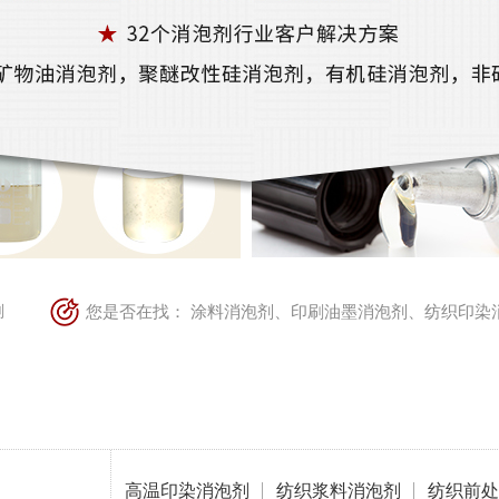
剂
您是否在找：
涂料消泡剂
、
印刷油墨消泡剂
、
纺织印染
高温印染消泡剂
纺织浆料消泡剂
纺织前处