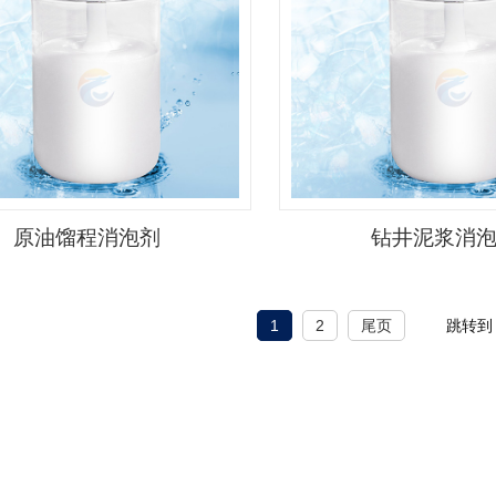
原油馏程消泡剂
钻井泥浆消
1
2
尾页
跳转