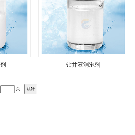
泡剂
钻井液消泡剂
到
页