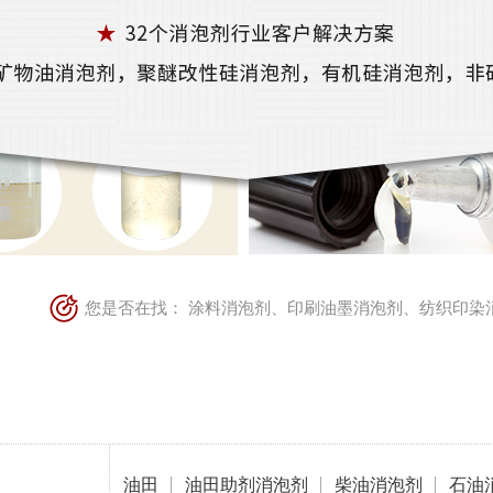
您是否在找：
涂料消泡剂
、
印刷油墨消泡剂
、
纺织印染
油田
油田助剂消泡剂
柴油消泡剂
石油