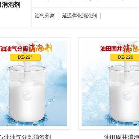
田消泡剂
油气分离
延迟焦化消泡剂
石油油气分离消泡剂
油田固井消