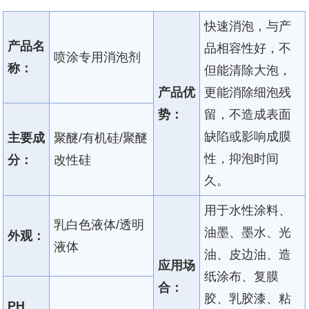
快速消泡，与产
产品名
品相容性好，不
喷涂专用消泡剂
称：
但能清除大泡，
产品优
更能消除细泡残
势：
留，不造成表面
缺陷或影响成膜
主要成
聚醚/有机硅/聚醚
性，抑泡时间
分：
改性硅
久。
用于水性涂料、
乳白色液体/透明
油墨、墨水、光
外观：
液体
油、皮边油、造
应用场
纸涂布、复膜
合：
胶、乳胶漆、粘
PH