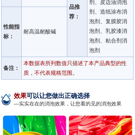
剂、皮边油消泡
品推
剂、造纸涂布消
荐：
泡剂、复膜胶消
性能指
泡剂、乳胶漆消
耐高温耐酸碱
标：
泡剂、粘合剂消
泡剂
本数据表所列数值只描述了本产品典型的性
备注：
质，不代表规格范围。
效果
可以让您做出正确选择
—实实在在的消泡效果，让您看的见的消泡效果