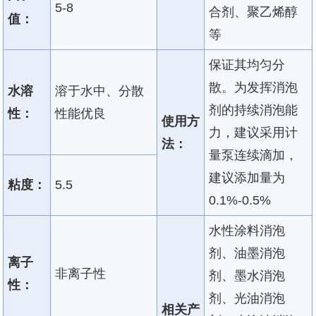
5-8
合剂、聚乙烯醇
值：
等
保证其均匀分
散。为发挥消泡
水溶
溶于水中、分散
剂的持续消泡能
性：
性能优良
使用方
力，建议采用计
法：
量泵连续滴加，
建议添加量为
粘度：
5.5
0.1%-0.5%
水性涂料消泡
剂、油墨消泡
离子
非离子性
剂、墨水消泡
性：
剂、光油消泡
相关产