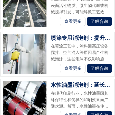
表面活性物质、微生物代谢或机
械搅拌引发，可能导致工艺效率
下降、设备腐蚀及水质污染。而
查看更多
了解咨询
水处理有机硅消泡剂凭借其独特
的化学特性与环保性能，在工业
喷涂专用消泡剂：提升涂层质量的核心要素
污水、洗涤污...
在喷涂工艺中，涂料因高压设备
搅拌、空气混入等原因易产生机
械泡沫，这些泡沫不仅影响施工
效率，还会导致涂层表面出现孔
查看更多
了解咨询
洞、凹陷等问题。喷涂专用消泡
剂作为针对性解决方案，通过化
水性油墨消泡剂：延长印刷机寿命，助力环保印...
学与物理协同...
在现代印刷行业，水性油墨因其
环保特性和优异的印刷效果而广
受欢迎。然而，水性油墨在使用
过程中常常面临一个问题——气