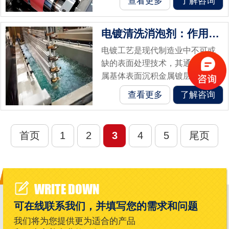
查看更多
了解咨询
泡。这些气泡不仅影响印刷品的
外观质量，还可能降低印刷速
电镀清洗消泡剂：作用机制与实际应用价值
度，甚至缩短印...
电镀工艺是现代制造业中不可或
缺的表面处理技术，其通过在金
属基体表面沉积金属镀层，实现
防腐、耐磨、导电等功能性提
查看更多
了解咨询
升。然而，在电镀过程中，清洗
环节常因清洗液中表面活性剂的
使用而产生大量...
首页
1
2
3
4
5
尾页
WRITE DOWN
可在线联系我们，并填写您的需求和问题
我们将为您提供更为适合的产品