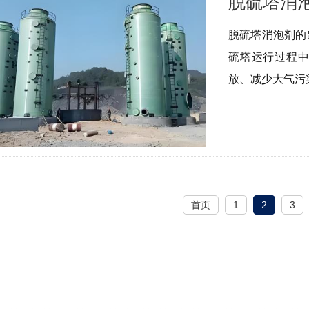
脱硫塔消泡剂的
硫塔运行过程
放、减少大气污
首页
1
2
3