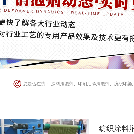
您是否在找：
涂料消泡剂
、
印刷油墨消泡剂
、
纺织印染
纺织涂料