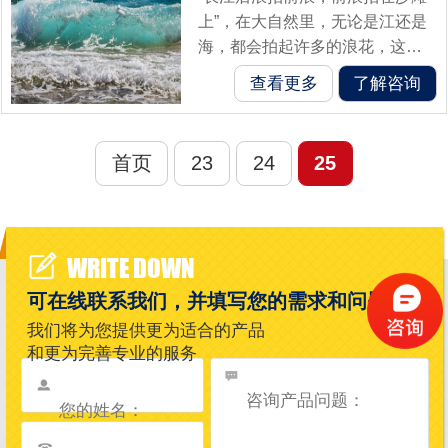
上”，在大自然里，无论是江还是
海，都会拍起许多的浪花，这些
浪花被拍起之后会造成许多泡沫
查看更多
了解咨询
的产生。那么这些泡沫的出现是
好是坏呢？泡沫过多对海水处理
是否有影...
首页
23
24
25
WRITE DOWN
可在线联系我们，并填写您的需求和问题
我们将为您提供更为适合的产品
和更为完善专业的服务