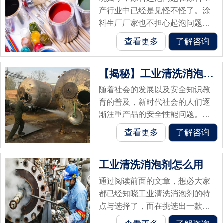
产行业中已经是见怪不怪了。涂
料生厂厂家也不担心起泡问题会
影响到涂料的生产与使用，因为
查看更多
了解咨询
我们有涂料消泡剂！涂料消泡剂
是专门针对涂料起泡问题而研发
【揭秘】工业清洗消泡剂对人体有害嘛？
出的一款消泡...
随着社会的发展以及安全知识教
育的普及，新时代社会的人们逐
渐注重产品的安全性能问题。工
业清洗消泡剂因为在人们生活中
查看更多
了解咨询
的曝光度较小而且还是一种化学
品，所以人们会担心他的使用是
工业清洗消泡剂怎么用
否会危害到人...
通过阅读前面的文章，想必大家
都已经知晓工业清洗消泡剂的特
点与选择了，而在挑选出一款好
用的工业清洗消泡剂后，必须要