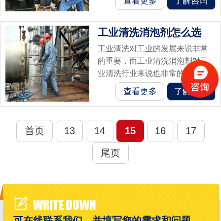
查看更多
了解咨询
有正确的使用方法才能把他的作
用发挥得淋漓尽致，今天，小编
工业清洗消泡剂怎么选
变通过一则案...
工业清洗对工业的发展来说非常
的重要，而工业清洗消泡剂对工
业清洗行业来说也非常的重要。
但是，工业清洗厂家发现，有部
查看更多
了解咨询
分工业清洗消泡剂要不就是消泡
效果不行，要不就是会对机器造
成不良的影响...
首页
13
14
15
16
17
尾页
WRITE DOWN
可在线联系我们，并填写您的需求和问题