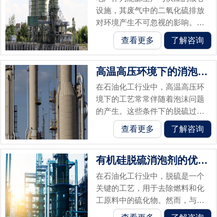
设施，其废气中的二氧化硫排放
对环境产生不可忽视的影响。为
解决这一问题，电厂常采用脱硫
查看更多
了解咨询
工艺，其中有机硅脱硫消泡剂的
应用显著提高了脱硫效率和设备
高温高压环境下的消泡剂选择：有机硅脱硫消泡...
稳定性。本文...
在石油化工行业中，高温高压环
境下的工艺常常伴随着泡沫问题
的产生。这些条件下的脱硫过程
尤其容易产生大量泡沫，给生产
查看更多
了解咨询
效率和设备稳定性带来挑战。为
解决这一问题，有机硅脱硫消泡
有机硅脱硫消泡剂的优点有哪些
剂成为了选择...
在石油化工行业中，脱硫是一个
关键的工艺，用于去除燃料和化
工原料中的硫化物。然而，与许
多液体处理过程一样，脱硫过程