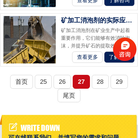
查看更多
了解咨询
中经常会遇到泡沫问题，这些泡
沫会妨碍脱硫剂与硫化物的充分
矿加工消泡剂的实际应用案例分析
接触，降低脱...
矿加工消泡剂在矿业生产中起着
重要作用，它们能够有效消除泡
沫，并提升矿石的提取效率和产
品质量。案例一：金矿浮选过程
查看更多
了解咨询
中的消泡剂应用在金矿浮选过程
中，常常伴随大量泡沫的产生，
这给提取金属...
首页
25
26
27
28
29
尾页
WRITE DOWN
可在线联系我们，并填写您的需求和问题