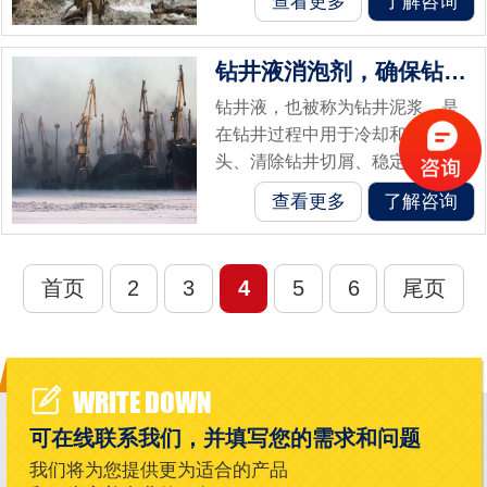
查看更多
了解咨询
质条件和操作要求而有所不同，
这些物质也导致了泡沫的大量产
钻井液消泡剂，确保钻井顺利进行
生，钻井液消...
钻井液，也被称为钻井泥浆，是
在钻井过程中用于冷却和润滑钻
头、清除钻井切屑、稳定井壁等
目的的液体，它是一种重要的工
查看更多
了解咨询
作液体，在石油和天然气勘探与
生产中起着重要作用。钻井液消
泡剂是在钻井...
首页
2
3
4
5
6
尾页
WRITE DOWN
可在线联系我们，并填写您的需求和问题
我们将为您提供更为适合的产品