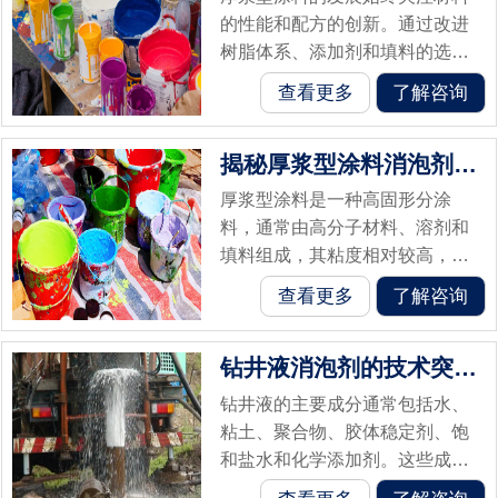
的性能和配方的创新。通过改进
树脂体系、添加剂和填料的选择
与配比，可以提高涂料的耐久
查看更多
了解咨询
性、抗化学性和耐候性等方面的
表现。同样泡沫抑制也是涂料的
揭秘厚浆型涂料消泡剂的特点和作用
一大重要特性。...
厚浆型涂料是一种高固形分涂
料，通常由高分子材料、溶剂和
填料组成，其粘度相对较高，形
成一层厚重的涂层。泡沫的产生
查看更多
了解咨询
常常是一个令人头疼的问题。为
了解决这个问题，厚浆型涂料消
钻井液消泡剂的技术突破与应用实践
泡剂应运而生。...
钻井液的主要成分通常包括水、
粘土、聚合物、胶体稳定剂、饱
和盐水和化学添加剂。这些成分
的比例和配方根据钻井目标、地