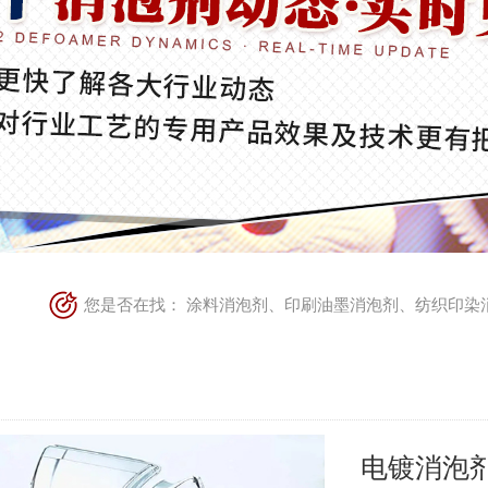
您是否在找：
涂料消泡剂
、
印刷油墨消泡剂
、
纺织印染
电镀消泡