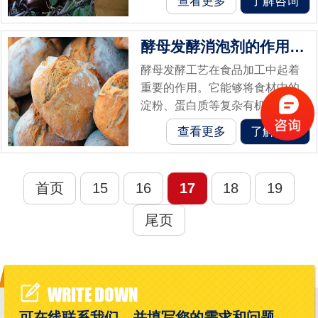
查看更多
了解咨询
感。然而，在酵母发酵的过程
中，随着酵母代谢活动的进行，
酵母发酵消泡剂的作用及其在食品加工中的应用
产生的二氧化碳...
酵母发酵工艺在食品加工中起着
重要的作用。它能够将食材中的
淀粉、蛋白质等复杂有机物转化
为二氧化碳和酒精等简单物质，
查看更多
了解咨询
从而改善食品的质地、口感和风
味。但是制备过程中的泡沫是一
个需要解决的...
首页
15
16
17
18
19
尾页
WRITE DOWN
可在线联系我们，并填写您的需求和问题