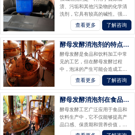
渍、污垢和其他污染物的化学清
洗剂，它具有较高的碱性。强碱
清洗剂在许多工业和日常清洁应
查看更多
了解咨询
用中被普遍使用，但其强碱性质
使其容易产生大量泡沫。为了解
酵母发酵消泡剂的特点全面解析
决这个问题，强...
酵母发酵是食品和饮料加工中常
见的工艺，但在酵母发酵过程
中，泡沫的产生可能会造成工艺
难题和产品质量问题。为了解决
查看更多
了解咨询
这一问题，酵母发酵消泡剂应运
而生。消泡剂能够破坏液体表面
酵母发酵消泡剂在食品加工中的妙用
张力，迅速破坏...
酵母发酵工艺广泛应用于食品和
饮料生产中，它不仅能够提高产
品口感、保质期和营养价值，还
能赋予食品饮料丰富的香气和口