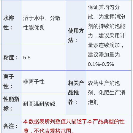
保证其均匀分
散。为发挥消泡
水溶
溶于水中、分散
剂的持续消泡能
性：
性能优良
使用方
力，建议采用计
法：
量泵连续滴加，
建议添加量为
粘度：
5.5
0.1%-0.5%
离子
非离子性
相关产
农药生产消泡
性：
品推
剂、化肥生产消
性能指
荐：
泡剂
耐高温耐酸碱
标：
本数据表所列数值只描述了本产品典型的性
备注：
质，不代表规格范围。