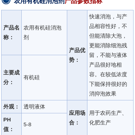
农用有机硅消泡剂
产品参数指标
快速消泡，与产
品相容性好，不
产品名
农用有机硅消泡
但能清除大泡，
称：
剂
更能消除细泡残
产品优
留，不能与液体
势：
产品很好地相
主要成
容。在较低浓度
有机硅
分：
下能保持很好的
消抑泡效果
外观：
透明液体
应用场
用于农药生产、
PH
合：
化肥生产
5-8
值：