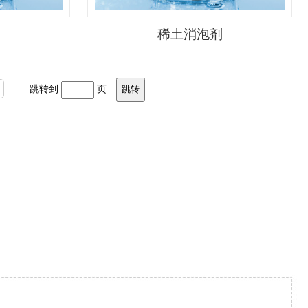
剂
稀土消泡剂
跳转到
页