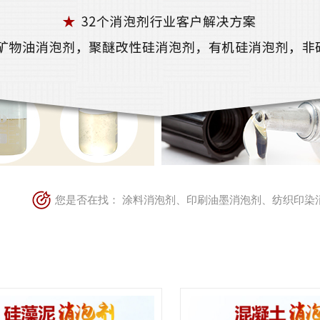
您是否在找：
涂料消泡剂
、
印刷油墨消泡剂
、
纺织印染