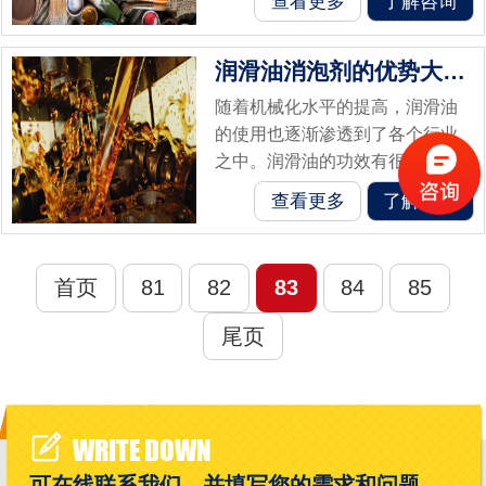
查看更多
了解咨询
一种用矿物油或者是聚醚制成的
消泡剂，相较于水性消泡剂而
润滑油消泡剂的优势大公开
言，他的制作不...
随着机械化水平的提高，润滑油
的使用也逐渐渗透到了各个行业
之中。润滑油的功效有很多，可
以起到润滑作用、冷却作用、防
查看更多
了解咨询
锈作用以及密封等作用。在工业
快速发展的同时，润滑油的需求
量也在逐步扩...
首页
81
82
83
84
85
尾页
WRITE DOWN
可在线联系我们，并填写您的需求和问题