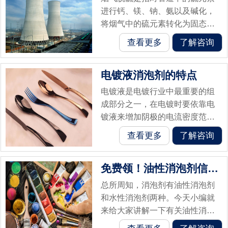
进行钙、镁、钠、氨以及碱化，
将烟气中的硫元素转化为固态含
硫物质的过程。硫本身就是一种
查看更多
了解咨询
有害的元素，烟气更是一种大气
污染物，对人体的生命安全健康
电镀液消泡剂的特点
是有很大的危...
电镀液是电镀行业中最重要的组
成部分之一，在电镀时要依靠电
镀液来增加阴极的电流密度范围
以及金属的抗氧化性能以便于达
查看更多
了解咨询
到更好的电镀效果。但是在电镀
液的使用当中起泡问题非常常
免费领！油性消泡剂信息整理汇总
见，这些泡沫不...
总所周知，消泡剂有油性消泡剂
和水性消泡剂两种。今天小编就
来给大家讲解一下有关油性消泡
剂的一些小知识！油性消泡剂是