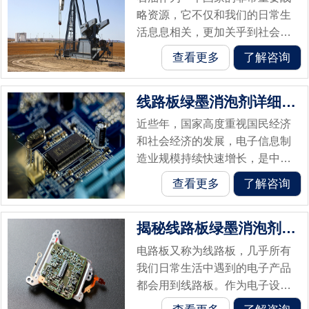
略资源，它不仅和我们的日常生
活息息相关，更加关乎到社会经
济的持续发展，从汽车飞机等交
查看更多
了解咨询
通工具，到农业工业生产领域，
都离不开石油作为燃料和原料。
线路板绿墨消泡剂详细使用攻略
石油在开采、...
近些年，国家高度重视国民经济
和社会经济的发展，电子信息制
造业规模持续快速增长，是中国
未来发展的主要方向，下游行业
查看更多
了解咨询
众多，从计算机、通信设备乃至
汽车工业、军事航天都有它的身
揭秘线路板绿墨消泡剂的作用原理
影，印刷电路...
电路板又称为线路板，几乎所有
我们日常生活中遇到的电子产品
都会用到线路板。作为电子设备
制造行业中的重要零部件，它扮