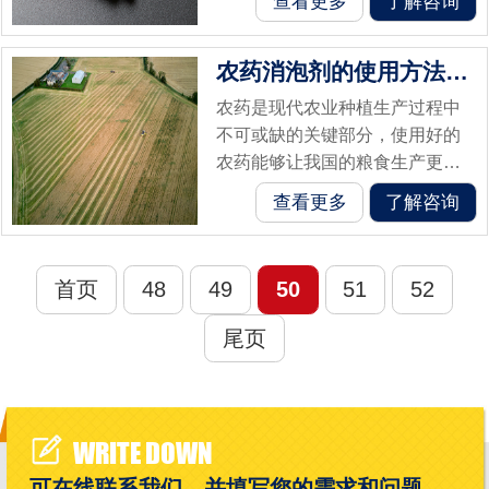
查看更多
了解咨询
演着关键的角色。绿墨是一种辅
助材料，也称为油墨，用于线路
农药消泡剂的使用方法和注意事项
板制造中。它...
农药是现代农业种植生产过程中
不可或缺的关键部分，使用好的
农药能够让我国的粮食生产更上
一层楼！三月份的时候我司收到
查看更多
了解咨询
一通电话，广东中山的何先生经
营着一家农业制剂公司，主要是
生产农业方面...
首页
48
49
50
51
52
尾页
WRITE DOWN
可在线联系我们，并填写您的需求和问题