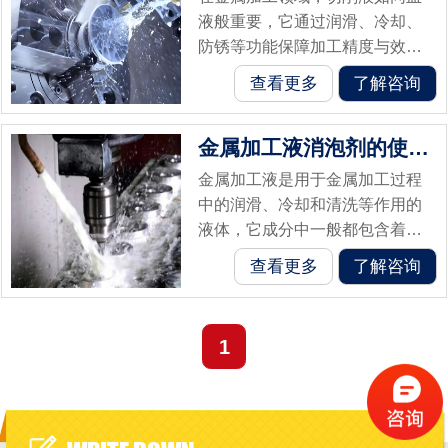
液般重要，它通过润滑、冷却、
防锈等功能保障加工精度与效
率。然而，切削液在使用中常遭
查看更多
了解咨询
遇一个棘手问题——泡沫泛滥。
这些看似无害的气泡，实则可能
金属加工液消泡剂的使用攻略
引发润滑失效、...
金属加工液是用于金属加工过程
中的润滑、冷却和清洗等作用的
液体，它成分中一般都包含着油
脂、表面活性剂等。在使用过程
查看更多
了解咨询
中，很容易产生气泡及其它物理
现象。因此，使用昇晖金属加工
液消泡剂可以...
1